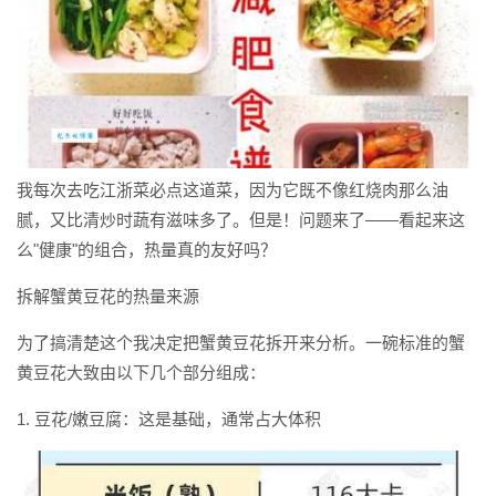
我每次去吃江浙菜必点这道菜，因为它既不像红烧肉那么油
腻，又比清炒时蔬有滋味多了。但是！问题来了——看起来这
么"健康"的组合，热量真的友好吗？
拆解蟹黄豆花的热量来源
为了搞清楚这个我决定把蟹黄豆花拆开来分析。一碗标准的蟹
黄豆花大致由以下几个部分组成：
1. 豆花/嫩豆腐：这是基础，通常占大体积