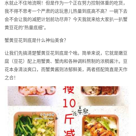
水就止不住地流啊！但是作为一个正在努力控制体重的吃货，
我不得不思考一个严肃的这玩意儿热量到底高不高？一碗下去
会不会让我的减肥计划前功尽弃？今天我就来给大家扒一扒蟹
黄豆花的"热量底细"。
蟹黄豆花到底是什么神仙美食？
让我们先搞清楚蟹黄豆花到底是个啥。简单来说，它就是嫩豆
腐（豆花）配上用蟹黄、蟹肉和各种调料熬制的浓稠酱汁。豆
花本身清淡爽口，而蟹黄酱则浓郁鲜美，两者搭配简直是天作
之合！