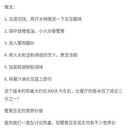
做法：
1. 豆腐切块，用开水稍微烫一下去豆腥味
2. 锅中放橄榄油，小火炒香蟹黄
3. 加入蟹肉翻炒
4. 倒入水和淀粉调成的芡汁，煮至浓稠
5. 加盐和胡椒粉调味
6. 将酱汁淋在豆腐上即可
这个版本的热量大约在300大卡左右，比餐厅的版本低了将近三
分之一！
蟹黄豆花的营养价值
虽然我们一直在讨论热量，但蟹黄豆花其实也有不少营养价