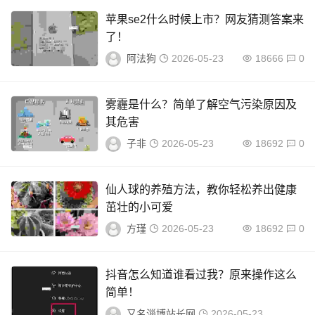
苹果se2什么时候上市？网友猜测答案来
了！
阿法狗
2026-05-23
18666
0
雾霾是什么？简单了解空气污染原因及
其危害
子非
2026-05-23
18692
0
仙人球的养殖方法，教你轻松养出健康
茁壮的小可爱
方瑾
2026-05-23
18692
0
抖音怎么知道谁看过我？原来操作这么
简单！
又名淄博站长网
2026-05-23