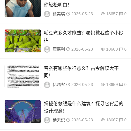
你轻松明白！
徐美琪
2026-05-23
18657
0
幻灯片2
毛豆煮多久才能熟？老妈教我这个小妙
招
康嘉利
2026-05-23
18663
0
春蚕有哪些象征意义？古今解读大不
同！
亿赐客
2026-05-23
18659
0
揭秘伦敦眼是什么建筑？探寻它背后的
设计理念！
杨天识
2026-05-23
18667
0