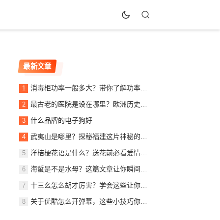
最新文章
消毒柜功率一般多大？带你了解功率背后的秘密！
最古老的医院是设在哪里？欧洲历史悠久的医疗机构介绍
什么品牌的电子狗好
武夷山是哪里？探秘福建这片神秘的旅游胜地
洋桔梗花语是什么？送花前必看爱情寓意解读
海蜇是不是水母？这篇文章让你瞬间明白！
十三幺怎么胡才厉害？学会这些让你成为高手
关于优酷怎么开弹幕，这些小技巧你一定要知道，让看剧更有味