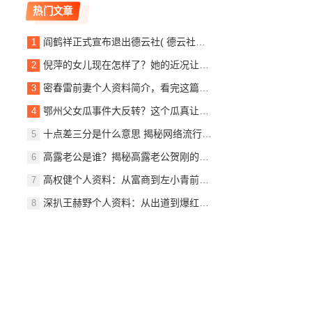
热门文章
阎鹤祥正式宣布退出德云社( 德云社还能像以前一样吗)
倪萍的女儿现在怎样了？她的近况让人好奇！
密春雷前妻个人资料简介，看完这篇你就全知道了！
鄂州父女瓜事件大反转？这个瓜真让人吃惊！
十点差三分是什么意思 揭秘网络流行语的由来
高露老公是谁？揭秘高露老公贺刚的个人资料
高权健个人资料：从富商到左小青前夫的完整故事
深扒王赫野个人资料：从出道到爆红之路全记录！