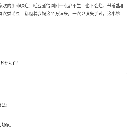
家吃的那种味道！毛豆煮得刚刚一点都不生，也不会烂，带着盐和
每次煮毛豆，都照着我妈这个方法来，一次都没失手过。这小妙
！
你轻松明白！
做法！
！
用场景。