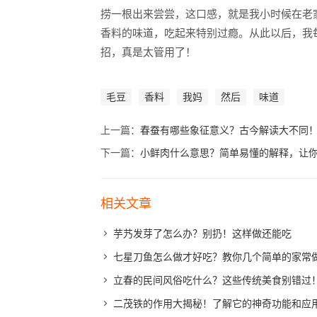
捞一根出来尝尝，这口感，就是我小时候在老
香料的味道，吃起来特别过瘾。从此以后，我
招，真是太管用了！
毛豆
香料
我妈
然后
味道
上一篇：
春蚕有哪些象征意义？古今解读大不同
下一篇：
小鲜肉什么意思？简单易懂的解释，让
相关文章
芋艿发芽了怎么办？别扔！这样做还能吃
七星刀鱼怎么做才好吃？教你几个简单的家常
立春的民间风俗吃什么？这些传统美食别错过
二茂铁的作用大揭秘！了解它的神奇功能和应