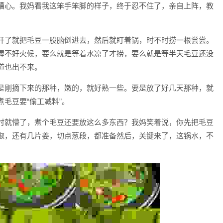
糟心。我妈看我这笨手笨脚的样子，终于忍不住了，亲自上阵，教
开了就把毛豆一股脑倒进去，然后就盯着锅，时不时捞一根尝尝。
握不好火候，要么就是等着水凉了才捞，要么就是等半天毛豆还没
道也出不来。
是刚摘下来的那种，嫩的，就好熟一些。要是放了好几天那种，就
毛豆要“偷工减料”。
时就懵了，煮个毛豆还要放这么多东西？我妈笑着说，你先把毛豆
椒，还有几片姜，切点葱段，都准备然后，关键来了，这锅水，不