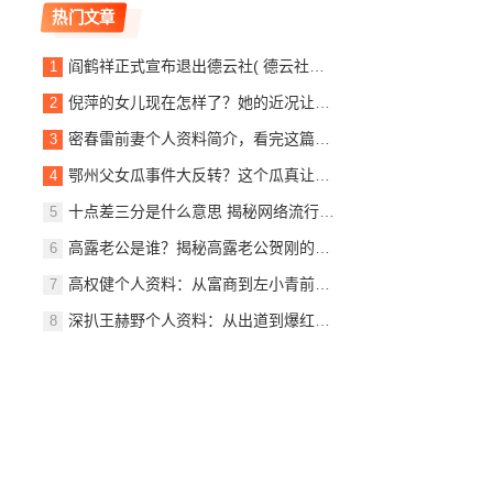
热门文章
阎鹤祥正式宣布退出德云社( 德云社还能像以前一样吗)
倪萍的女儿现在怎样了？她的近况让人好奇！
密春雷前妻个人资料简介，看完这篇你就全知道了！
鄂州父女瓜事件大反转？这个瓜真让人吃惊！
十点差三分是什么意思 揭秘网络流行语的由来
高露老公是谁？揭秘高露老公贺刚的个人资料
高权健个人资料：从富商到左小青前夫的完整故事
深扒王赫野个人资料：从出道到爆红之路全记录！