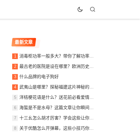
最新文章
消毒柜功率一般多大？带你了解功率背后的秘密！
最古老的医院是设在哪里？欧洲历史悠久的医疗机构介绍
什么品牌的电子狗好
武夷山是哪里？探秘福建这片神秘的旅游胜地
洋桔梗花语是什么？送花前必看爱情寓意解读
海蜇是不是水母？这篇文章让你瞬间明白！
十三幺怎么胡才厉害？学会这些让你成为高手
关于优酷怎么开弹幕，这些小技巧你一定要知道，让看剧更有味