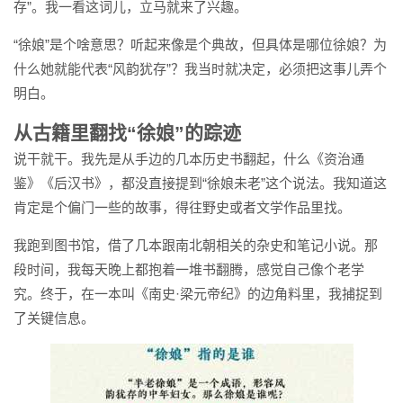
存”。我一看这词儿，立马就来了兴趣。
“徐娘”是个啥意思？听起来像是个典故，但具体是哪位徐娘？为
什么她就能代表“风韵犹存”？我当时就决定，必须把这事儿弄个
明白。
从古籍里翻找“徐娘”的踪迹
说干就干。我先是从手边的几本历史书翻起，什么《资治通
鉴》《后汉书》，都没直接提到“徐娘未老”这个说法。我知道这
肯定是个偏门一些的故事，得往野史或者文学作品里找。
我跑到图书馆，借了几本跟南北朝相关的杂史和笔记小说。那
段时间，我每天晚上都抱着一堆书翻腾，感觉自己像个老学
究。终于，在一本叫《南史·梁元帝纪》的边角料里，我捕捉到
了关键信息。