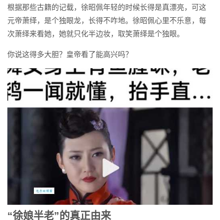
根据那些古籍的记载，徐昭佩年轻的时候长得是真漂亮，可这
元帝萧绎，是个独眼龙，长得不咋地。徐昭佩心里不乐意，每
次萧绎来看她，她就只化半边妆，取笑萧绎是个独眼。
你说这得多大胆？皇帝看了能高兴吗？
“徐娘半老”的真正由来