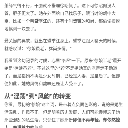
萧绎气得不行，干脆就不搭理徐昭佩了。这下可徐昭佩没人
管，胆子更大了。她在外面给自己找乐子，跟当时的朝中大
臣，比如一个叫
暨季江
的，还有个叫
贺徽
的和尚，都偷偷摸摸
地搞到一块去了。
最关键的典故，就出在暨季江身上。暨季江跟人聊天的时候，
就感叹过：“徐娘虽老，犹尚多情。”
我看到这句记录的时候，心里“咯噔”一下。原来“徐娘半老”最开
始是“徐娘虽老”。不过这里的“老”不是指她真的老得走不动道
了，而是指她不再是少女时期，已经是人妻，是皇后了。但即
便如此，她的风情和韵味还是让人受不了。
从“淫荡”到“风韵”的转变
你看，最初的“徐娘”这个词，是带着点负面色彩的，说的是她生
活混乱，作风不正。但是随着历史发展，人们可能慢慢忘了她
那些混乱的私生活，只记住了她那份
即便不再年轻，却依然撩
人、充满魅力
的气质。