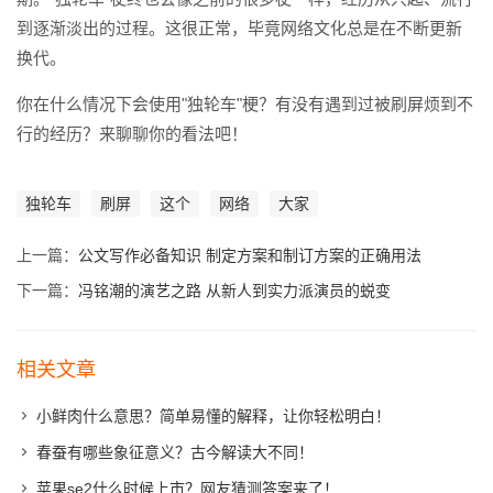
到逐渐淡出的过程。这很正常，毕竟网络文化总是在不断更新
换代。
你在什么情况下会使用"独轮车"梗？有没有遇到过被刷屏烦到不
行的经历？来聊聊你的看法吧！
独轮车
刷屏
这个
网络
大家
上一篇：
公文写作必备知识 制定方案和制订方案的正确用法
下一篇：
冯铭潮的演艺之路 从新人到实力派演员的蜕变
相关文章
小鲜肉什么意思？简单易懂的解释，让你轻松明白！
春蚕有哪些象征意义？古今解读大不同！
苹果se2什么时候上市？网友猜测答案来了！