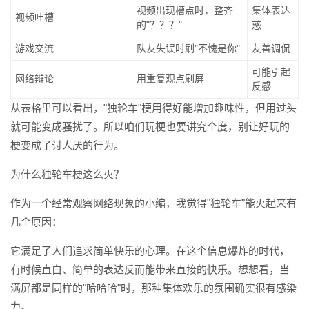
视频出现槽点时，整齐
集体表达
视频吐槽
的"？？？"
惑
游戏交流
队友失误时刷"不愧是你"
友善调侃
可能引起
网络辩论
用重复观点刷屏
反感
从表格里可以看出，"独轮车"梗用得好能增加趣味性，但用过头
就可能变成骚扰了。所以咱们玩梗也要讲究个度，别让好玩的
梗变成了讨人厌的行为。
为什么独轮车梗这么火？
作为一个经常观察网络现象的小编，我觉得"独轮车"能火起来有
几个原因：
它满足了人们追求简单快乐的心理。在这个信息爆炸的时代，
有时候直白、简单的表达反而能带来直接的快乐。想想看，当
满屏都是同样的"哈哈哈"时，那种集体欢乐的氛围确实很有感染
力。