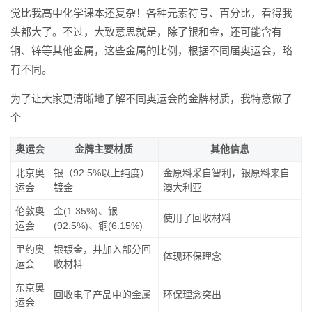
觉比我高中化学课本还复杂！各种元素符号、百分比，看得我
头都大了。不过，大致意思就是，除了银和金，还可能含有
铜、锌等其他金属，这些金属的比例，根据不同届奥运会，略
有不同。
为了让大家更清晰地了解不同奥运会的金牌材质，我特意做了
个
奥运会
金牌主要材质
其他信息
北京奥
银（92.5%以上纯度）
金原料采自智利，银原料来自
运会
镀金
澳大利亚
伦敦奥
金(1.35%)、银
使用了回收材料
运会
(92.5%)、铜(6.15%)
里约奥
银镀金，并加入部分回
体现环保理念
运会
收材料
东京奥
回收电子产品中的金属
环保理念突出
运会