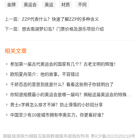
金牌
奥运会
奥运
材质
不同
上一篇：
ZZP代表什么？快速了解ZZP的多种含义
下一篇：
想去南湖梦幻岛？门票价格及游乐项目介绍
相关文章
参加第一届古代奥运会的国家有几个？古老文明的辉煌！
欧阳夏舟简介：他的故事，不容错过
千娇百态的意思到底是什么？看看这些例子你就明白了
你知道规模最小的奥运会是哪一届吗？揭秘这届奥运会的特殊背景
男士c字裤怎么穿才不掉？防止滑落的小妙招分享
中国至少有10座城市拥有申奥实力，你更看好谁？
翱联旅游网为翱联互联网数据服务部版权所有
粤ICP备2022020218号