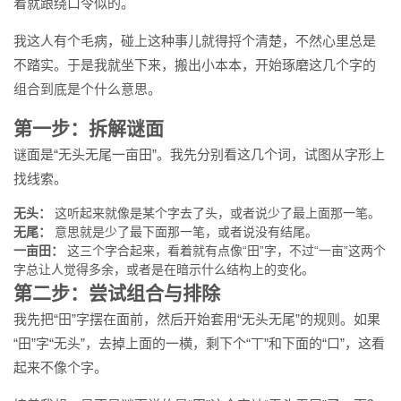
着就跟绕口令似的。
我这人有个毛病，碰上这种事儿就得捋个清楚，不然心里总是
不踏实。于是我就坐下来，搬出小本本，开始琢磨这几个字的
组合到底是个什么意思。
第一步：拆解谜面
谜面是“无头无尾一亩田”。我先分别看这几个词，试图从字形上
找线索。
无头：
这听起来就像是某个字去了头，或者说少了最上面那一笔。
无尾：
意思就是少了最下面那一笔，或者说没有结尾。
一亩田：
这三个字合起来，看着就有点像“田”字，不过“一亩”这两个
字总让人觉得多余，或者是在暗示什么结构上的变化。
第二步：尝试组合与排除
我先把“田”字摆在面前，然后开始套用“无头无尾”的规则。如果
“田”字“无头”，去掉上面的一横，剩下个“丅”和下面的“口”，这看
起来不像个字。