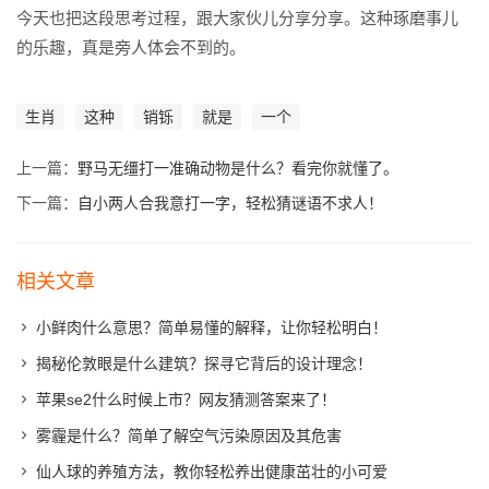
今天也把这段思考过程，跟大家伙儿分享分享。这种琢磨事儿
的乐趣，真是旁人体会不到的。
生肖
这种
销铄
就是
一个
上一篇：
野马无缰打一准确动物是什么？看完你就懂了。
下一篇：
自小两人合我意打一字，轻松猜谜语不求人！
相关文章
小鲜肉什么意思？简单易懂的解释，让你轻松明白！
揭秘伦敦眼是什么建筑？探寻它背后的设计理念！
苹果se2什么时候上市？网友猜测答案来了！
雾霾是什么？简单了解空气污染原因及其危害
仙人球的养殖方法，教你轻松养出健康茁壮的小可爱