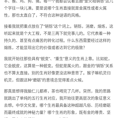
羊、猴、鸡、狗、猪。每一个我都尝试着去跟“金火相销铄”这几
个字往一块儿凑。要是说哪个生肖直接就是金属性或者火属
性，那也太直白了，不符合这种谜语的风格。
接着我就把重点放在了“销铄”这个词上。销铄，消磨，熔炼，这
听起来就是个大工程，不是三两下就完事儿的。它代表着一种
持久的、甚至有点痛苦的转化过程。什么东西需要经过这样的
熔炼，才能显现出它的价值或者达到它的极致？
我就开始往那些具有“蜕变”、“重生”意义的生肖上靠。比如蛇，
它会蜕皮，这算是一种蜕变。但蛇是属火的，跟金的“销铄”关系
也不算太直接。别的生肖好像更没这种意思了。猴子嘛机灵归
机灵，但跟这种“磨砺”的意境总觉得差点火候。
那真是想得我脑仁儿都疼，茶也喝完了几杯。突然，我的思路
就跳出了单纯的五行生肖对应，我开始往更高层次的象征意义
去想。中华文化里，哪个生肖最具备这种超越凡俗、历经磨砺
而最终成就的神秘力量？哪个生肖的形象，既有金的尊贵、坚