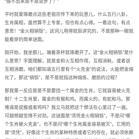
“猜不出来是不是退步了？”
平时就爱琢磨点这些老祖宗传下来的玩意儿，什么五行八卦，
生肖属相，虽然算不上专家，但也有点心得。一看这句，有点
意思！“金火相销铄”，这词儿用得就挺讲究的，不是那种一眼就
能看穿的简单谜面。
刚开始，我坐那儿，端着茶杯就琢磨开了。这“金火相销铄”是什
么意思？字面理解，就是金和火互相作用，互相消耗，或者说
互相消磨。咱们都知道五行里有个“火克金”的说法，火能把金熔
化了。那这“销铄”，是不是就指这种熔炼、磨损的过程？
那我第一反应是是不是要找一个属金的生肖，它就容易被火克
制？十二生肖里，属金的有猴和鸡。而属火的，有蛇和马。那
难道是说猴或者鸡吗？我立马就把这个想法在心里过了一遍。
可越想越觉得不对劲。这谜面是“须凭金火相销铄”，不是问“哪
个生肖被火克金”，也不是问“哪个生肖属金容易被灭”。它用的
是“须凭”，好像这个生肖的某种特质或者它的存在，就必须依赖