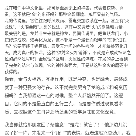
龙在咱们中华文化里，那可是至高无上的神兽，代表着权势、尊
贵，这不就是“金”的象征吗？那种金碧辉煌、威严显赫的气质。
龙的传说里，它往往跟呼风唤雨、雷电交加联系在一起，甚至有“火
龙珠”、“火眼金睛”之类的说法，这其中又透着“火”的刚猛和力量。
最关键的是，龙并非生来就是神龙，民间传说里，鲤鱼跃龙门，小
蛇修炼成蛟，蛟再化为龙，这不都是一个漫长而艰辛的“销铄”过程
吗？它要历经千锤百炼，忍受天地间的各种考验，才能最终羽化升
天，成为真正的神龙。这种“须凭金火相销铄”，不就是它成就神龙之
位的必然过程吗？金属性的坚韧，火属性的淬炼，在龙的身上得到
了完美的结合与体现。它的神性和强大，正是从这种金火的磨砺中
获得的。
你看，金与火相遇，互相作用，既是冲突，也是融合，最终成
就了一种更强大的存在。这不就完美契合了龙的成长和蜕变历
程吗？当我想通这一点的时候，整个人都豁然开朗了。这题
目，它问的不是最直白的五行生克，而是要你透过现象看本
质，去挖掘这个生肖背后所蕴含的哲学意味和文化深意。
我当即就给那朋友回了条信息：“是龙！就它了！” 他那边儿沉
默了好一阵，才发来一个“服了”的表情。就着这股兴奋劲儿，我