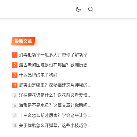
最新文章
消毒柜功率一般多大？带你了解功率背后的秘密！
最古老的医院是设在哪里？欧洲历史悠久的医疗机构介绍
什么品牌的电子狗好
武夷山是哪里？探秘福建这片神秘的旅游胜地
洋桔梗花语是什么？送花前必看爱情寓意解读
海蜇是不是水母？这篇文章让你瞬间明白！
十三幺怎么胡才厉害？学会这些让你成为高手
关于优酷怎么开弹幕，这些小技巧你一定要知道，让看剧更有味