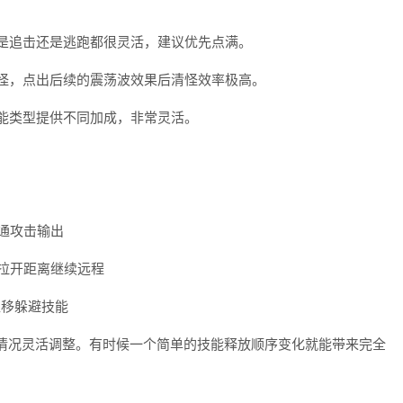
论是追击还是逃跑都很灵活，建议优先点满。
群怪，点出后续的震荡波效果后清怪效率极高。
技能类型提供不同加成，非常灵活。
普通攻击输出
→ 拉开距离继续远程
插位移躲避技能
情况灵活调整。有时候一个简单的技能释放顺序变化就能带来完全