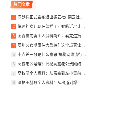
热门文章
阎鹤祥正式宣布退出德云社( 德云社还能像以前一样吗)
倪萍的女儿现在怎样了？她的近况让人好奇！
密春雷前妻个人资料简介，看完这篇你就全知道了！
鄂州父女瓜事件大反转？这个瓜真让人吃惊！
十点差三分是什么意思 揭秘网络流行语的由来
高露老公是谁？揭秘高露老公贺刚的个人资料
高权健个人资料：从富商到左小青前夫的完整故事
深扒王赫野个人资料：从出道到爆红之路全记录！