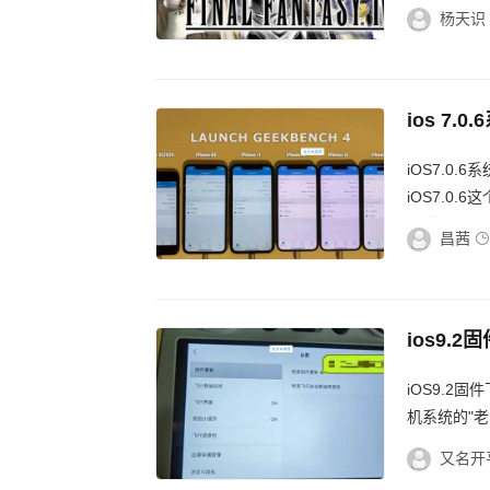
玩FF系列的
杨天识
ios 7
iOS7.0
iOS7.0
折腾旧设备
昌茜
ios9.
iOS9.
机系统的"老
到了更高版本
又名开