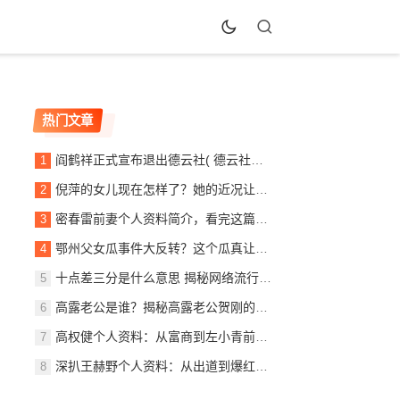
热门文章
阎鹤祥正式宣布退出德云社( 德云社还能像以前一样吗)
倪萍的女儿现在怎样了？她的近况让人好奇！
密春雷前妻个人资料简介，看完这篇你就全知道了！
鄂州父女瓜事件大反转？这个瓜真让人吃惊！
十点差三分是什么意思 揭秘网络流行语的由来
高露老公是谁？揭秘高露老公贺刚的个人资料
高权健个人资料：从富商到左小青前夫的完整故事
深扒王赫野个人资料：从出道到爆红之路全记录！