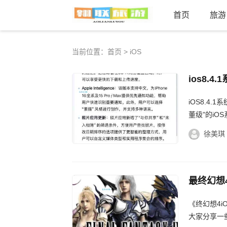
首页
旅游
当前位置：
首页
> iOS
ios8.
iOS8.4
董级"的iO
毕竟它已经是
徐美琪
最终幻想
《终幻想4
大家分享一