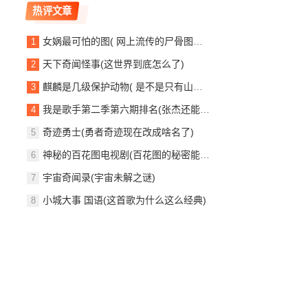
热评文章
女娲最可怕的图( 网上流传的尸骨图片是真的吗)
天下奇闻怪事(这世界到底怎么了)
麒麟是几级保护动物( 是不是只有山区才能见到)
我是歌手第二季第六期排名(张杰还能翻盘吗)
奇迹勇士(勇者奇迹现在改成啥名了)
神秘的百花图电视剧(百花图的秘密能揭晓吗)
宇宙奇闻录(宇宙未解之谜)
小城大事 国语(这首歌为什么这么经典)