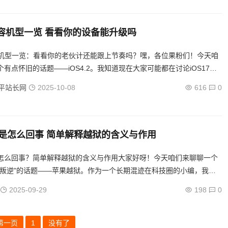
2兼容机型一览 看看你的设备能升级吗
2兼容机型一览：看看你的老伙计还能跟上节奏吗？嘿，各位果粉们！今天咱
有点怀旧的话题——iOS4.2。我知道现在大家可能都在讨论iOS17或
有时候回顾一下过去也挺有意思的，对吧？特...
平站长网
2025-10-08
616
0
是怎么回事 简单解释越狱的含义与作用
怎么回事？简单解释越狱的含义与作用大家好呀！今天咱们来聊聊一个
"叛逆"的话题——苹果越狱。作为一个长期混迹在科技圈的小编，我经
："哎，你说这iPhone越狱到底是个啥？"今天我就用轻松的...
2025-09-29
198
0
第一页
1
没有了