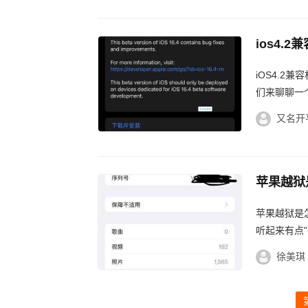
ios4.
iOS4.
们来聊聊一个
者18了，但
又名开
苹果越狱
苹果越狱是
听起来有点
常被朋友问到
徐美琪