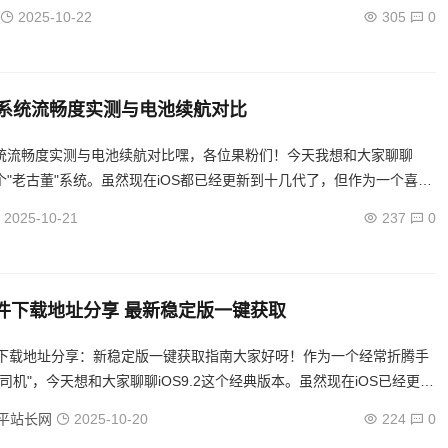
老玩家，我觉得这款经典RPG在移动端的表现相当不...
2025-10-22
305
0
.0.6系统流畅度实测与电池续航对比
.6系统流畅度实测与电池续航对比嘿，各位果粉们！今天我想和大家聊聊
.6这个"老古董"系统。虽然现在iOS都已经更新到十几代了，但作为一个喜欢
的玩家，我觉得回顾一下这些经典系统版本还...
2025-10-21
237
0
2固件下载地址分享 最新稳定版一键获取
2固件下载地址分享：新稳定版一键获取指南大家好呀！作为一个经常折腾手
司机"，今天想和大家聊聊iOS9.2这个经典版本。虽然现在iOS已经更新
，但9.2依然有着它独特的魅力。如果你还...
平站长网
2025-10-20
224
0