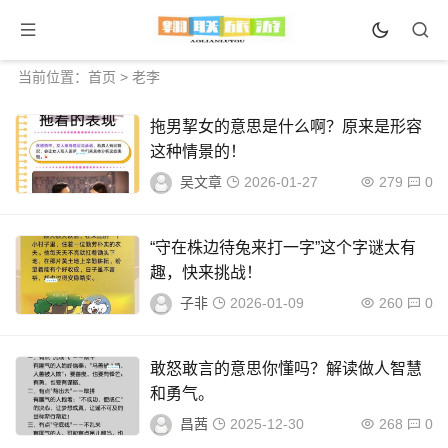
当前位置：
首页
> 老李
拖男挈女的意思是什么啊？原来是形容
这种情景的！
吴文章
2026-01-27
279
0
“守在株边待兔来打一字”这个字谜太有
趣，快来挑战！
子非
2026-01-09
260
0
敢怒敢言的意思你懂吗？解读做人智慧
和勇气。
昌茜
2025-12-30
268
0