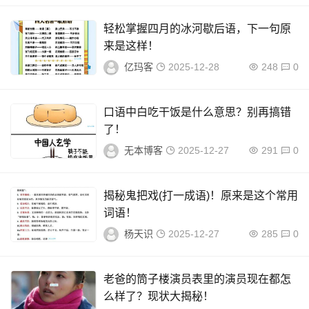
轻松掌握四月的冰河歇后语，下一句原
来是这样！
亿玛客
2025-12-28
248
0
口语中白吃干饭是什么意思？别再搞错
了！
无本博客
2025-12-27
291
0
揭秘鬼把戏(打一成语)！原来是这个常用
词语！
杨天识
2025-12-27
285
0
老爸的筒子楼演员表里的演员现在都怎
么样了？现状大揭秘！