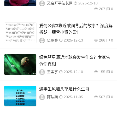
又名开平站长网
2025-12-18
267
0
爱情公寓3靠近歌词背后的故事？深度解
析胡一菲曾小贤的爱！
亿赐客
2025-12-13
266
0
绿色彗星逼近地球会发生什么？专家告
诉你真相！
王尘宇
2025-12-10
155
0
遇事生风墙头草是什么生肖
阿法狗
2025-11-05
567
0