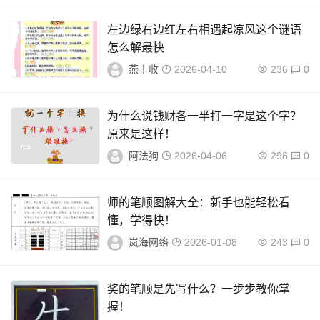
左边绿右边红左右相遇起凉风这个谜语
怎么解最快
燕丰收
2026-04-10
236
0
为什么说钱财各一半打一字是这个字？
原来是这样！
阿法狗
2026-04-06
298
0
师的笔顺图解大全：新手也能轻松看
懂，学得快！
岚海网络
2026-01-08
243
0
奖的笔顺是先写什么？一步步教你掌
握！