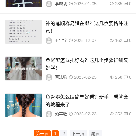
李琳玥
2026-01-05
235
0
补的笔顺容易错在哪？这几点要格外注
意！
王尘宇
2025-12-07
162
0
鱼尾辫怎么扎好看？这几个步骤详细又
好学！
阿法狗
2025-02-23
258
0
鱼骨辫怎么编简单好看？新手一看就会
的教程来了！
燕丰收
2025-02-23
252
0
第一页
1
2
下一页
尾页