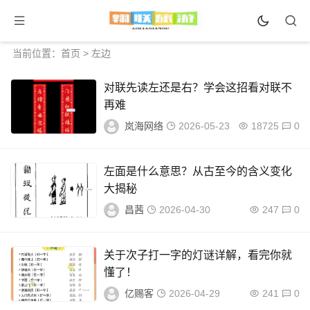
当前位置：
首页
> 左边
对联先读左还是右？学会这招看对联不
再难
岚海网络
2026-05-23
18725
0
左面是什么意思？从古至今的含义变化
大揭秘
昌茜
2026-04-30
247
0
关于次子打一字的灯谜详解，看完你就
懂了！
亿赐客
2026-04-29
241
0