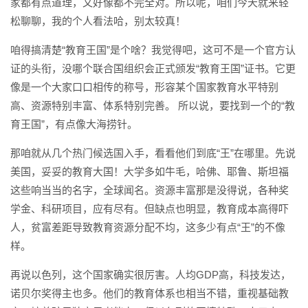
家都有点道理，又好像都不完全对。所以呢，咱们今天就来轻
松聊聊，我的个人看法哈，别太较真！
咱得搞清楚“教育王国”是个啥？我觉得吧，这可不是一个官方认
证的头衔，没哪个联合国组织会正式颁发“教育王国”证书。它更
像是一个大家口口相传的称号，形容某个国家教育水平特别
高、资源特别丰富、体系特别完善。 所以说，要找到一个的“教
育王国”，有点像大海捞针。
那咱就从几个热门候选国入手，看看他们到底“王”在哪里。先说
美国，妥妥的教育大国！大学多如牛毛，哈佛、耶鲁、斯坦福
这些响当当的名字，全球闻名。资源丰富那是没得说，各种奖
学金、科研项目，应有尽有。但缺点也明显，教育成本高得吓
人，贫富差距导致教育资源分配不均，这多少有点“王”的不像
样。
再说以色列，这个国家确实很厉害。人均GDP高，科技发达，
诺贝尔奖得主也多。他们的教育体系也相当不错，重视基础教