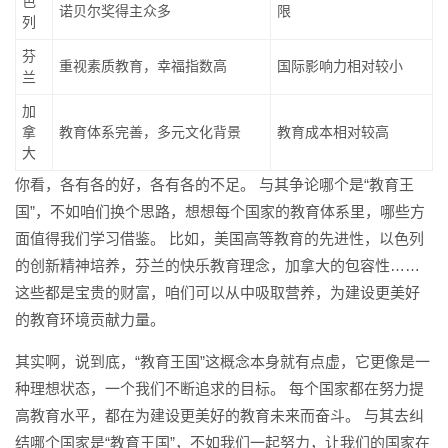
色
诺贝尔奖得主众多
限
列
芬
重视素质教育，幸福指数高
国际影响力相对较小
兰
加
拿
教育体系完善，多元文化背景
教育成本相对较高
大
你看，各有各的好，各有各的不足。 与其争论哪个是“教育王
国”，不如咱们换个思路，想想每个国家的教育体系里，哪些方
面值得我们学习借鉴。 比如，美国高等教育的先进性，以色列
的创新精神培养，芬兰的快乐教育理念，加拿大的包容性……
这些都是宝贵的财富，咱们可以从中吸取营养，为建设更美好
的教育环境贡献力量。
其实啊，说到底，“教育王国”这概念本身就有点虚，它更像是一
种理想状态，一个我们不断追求的目标。 每个国家都在努力提
高教育水平，都在为建设更美好的教育未来而奋斗。 与其去纠
结哪个国家是“教育王国”，不如我们一起努力，让我们的国家在