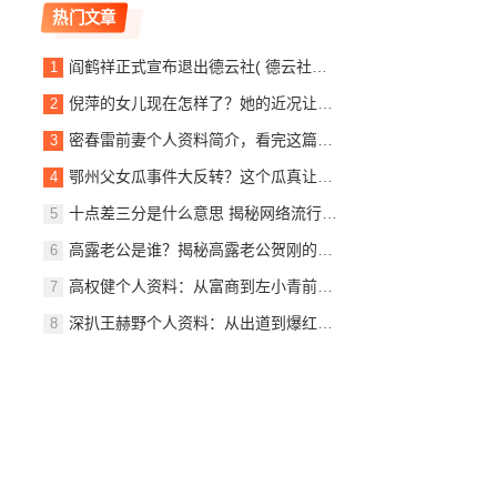
热门文章
阎鹤祥正式宣布退出德云社( 德云社还能像以前一样吗)
倪萍的女儿现在怎样了？她的近况让人好奇！
密春雷前妻个人资料简介，看完这篇你就全知道了！
鄂州父女瓜事件大反转？这个瓜真让人吃惊！
十点差三分是什么意思 揭秘网络流行语的由来
高露老公是谁？揭秘高露老公贺刚的个人资料
高权健个人资料：从富商到左小青前夫的完整故事
深扒王赫野个人资料：从出道到爆红之路全记录！