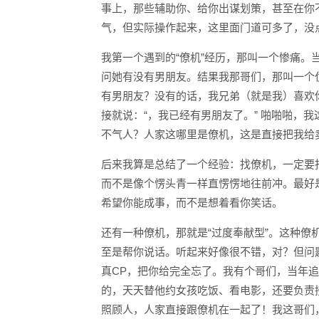
事上，那些辅助你、给你出谋划策，甚至在你
气，但实际操作起来，这里面门道可多了，没
我第一个遇到的“僚机”经历，那叫一个惨痛
问她有没有男朋友。结果我那哥们，那叫一个
有男朋友？没有的话，我兄弟（就是我）喜欢
接就说：“，我已经有男朋友了。” 啪啪啪，
不气人？人家这哪里是僚机，这是直接把我给
后来我算是总结了一个经验：找僚机，一定要
而不是像个愣头青一样直愣愣地往前冲。最好
希望你能成事，而不是想着看你笑话。
还有一种僚机，那就是“过度奉献型”。这种
至是帮你说话。听起来好像很不错，对？但问
真CP，把你给完全忘了。我有个哥们，当年
的，天天替他约女孩吃饭、看电影，还要负责
照顾人，人家直接跟僚机在一起了！我这哥们，