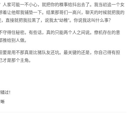
？人家可能一不小心，就把你的糗事给抖出去了。我当初追一个女
想着让他帮我铺垫一下。结果那哥们一高兴，聊天的时候就把我的
完，直接就把我拉黑了，说我太“幼稚”。你说我这叫什么事？
不守得住秘密。有些话，真的只能两个人之间说。僚机存在的意
都推给别人做。
但要是用不那真是比猪队友还坑。最关键的还是，你自己得有担
己才是那个主角。
别错过！
清晰