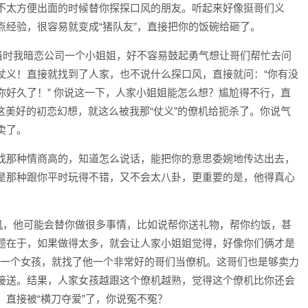
不太方便出面的时候替你探探口风的朋友。听起来好像挺哥们义
点经验，很容易就变成“猪队友”，直接把你的饭碗给砸了。
。当时我暗恋公司一个小姐姐，好不容易鼓起勇气想让哥们帮忙去问
仗义！直接就找到了人家，也不说什么探口风，直接就问：“你有没
你好久了！” 你说这一下，人家小姐姐能怎么想？尴尬得不行，直
我这美好的初恋幻想，就这么被我那“仗义”的僚机给扼杀了。你说气
卖了。
找那种情商高的，知道怎么说话，能把你的意思委婉地传达出去，
是那种跟你平时玩得不错，又不会太八卦，更重要的是，他得真心
僚机，他可能会替你做很多事情，比如说帮你送礼物，帮你约饭，甚
题在于，如果做得太多，就会让人家小姐姐觉得，好像你们俩才是
追一个女孩，就找了他一个非常好的哥们当僚机。这哥们也是够卖力
接送。结果，人家女孩越跟这个僚机越熟，觉得这个僚机比你还会
直接被“横刀夺爱”了，你说冤不冤？