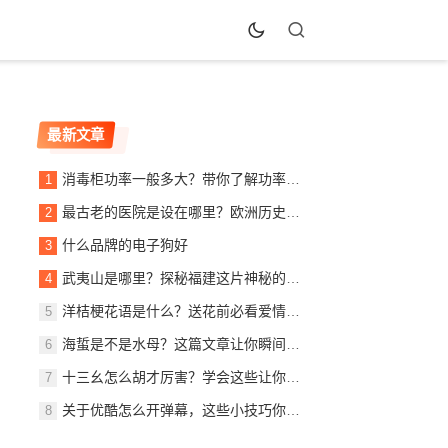
最新文章
消毒柜功率一般多大？带你了解功率背后的秘密！
最古老的医院是设在哪里？欧洲历史悠久的医疗机构介绍
什么品牌的电子狗好
武夷山是哪里？探秘福建这片神秘的旅游胜地
洋桔梗花语是什么？送花前必看爱情寓意解读
海蜇是不是水母？这篇文章让你瞬间明白！
十三幺怎么胡才厉害？学会这些让你成为高手
关于优酷怎么开弹幕，这些小技巧你一定要知道，让看剧更有味