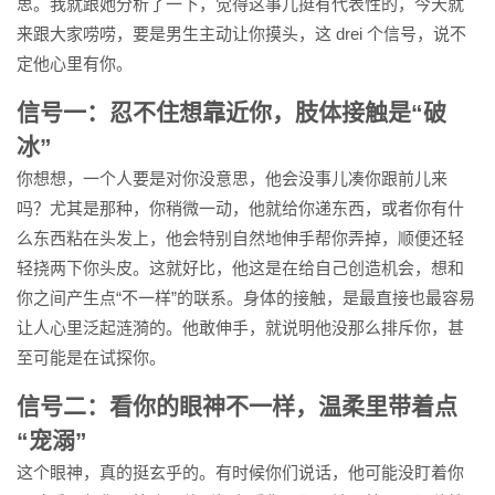
思。我就跟她分析了一下，觉得这事儿挺有代表性的，今天就
来跟大家唠唠，要是男生主动让你摸头，这 drei 个信号，说不
定他心里有你。
信号一：忍不住想靠近你，肢体接触是“破
冰”
你想想，一个人要是对你没意思，他会没事儿凑你跟前儿来
吗？尤其是那种，你稍微一动，他就给你递东西，或者你有什
么东西粘在头发上，他会特别自然地伸手帮你弄掉，顺便还轻
轻挠两下你头皮。这就好比，他这是在给自己创造机会，想和
你之间产生点“不一样”的联系。身体的接触，是最直接也最容易
让人心里泛起涟漪的。他敢伸手，就说明他没那么排斥你，甚
至可能是在试探你。
信号二：看你的眼神不一样，温柔里带着点
“宠溺”
这个眼神，真的挺玄乎的。有时候你们说话，他可能没盯着你